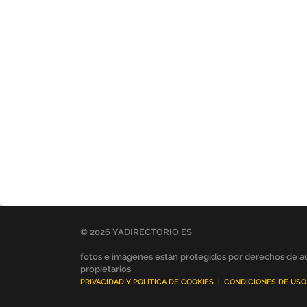
© 2026 YADIRECTORIO.ES
fotos e imágenes están protegidos por derechos de au
propietarios
PRIVACIDAD Y POLÍTICA DE COOKIES
|
CONDICIONES DE USO