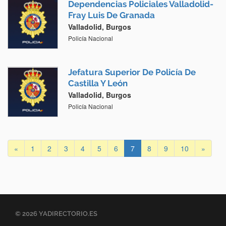
Dependencias Policiales Valladolid-
Fray Luis De Granada
Valladolid, Burgos
Policía Nacional
Jefatura Superior De Policía De
Castilla Y León
Valladolid, Burgos
Policía Nacional
«
1
2
3
4
5
6
7
8
9
10
»
© 2026 YADIRECTORIO.ES