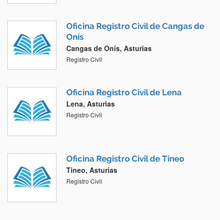
Oficina Registro Civil de Cangas de
Onís
Cangas de Onís, Asturias
Registro Civil
Oficina Registro Civil de Lena
Lena, Asturias
Registro Civil
Oficina Registro Civil de Tineo
Tineo, Asturias
Registro Civil