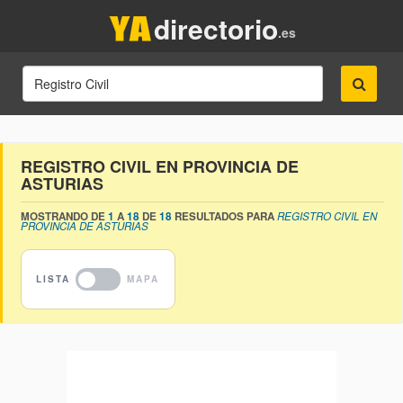
directorio
.es
REGISTRO CIVIL EN PROVINCIA DE
ASTURIAS
MOSTRANDO DE
1
A
18
DE
18
RESULTADOS PARA
REGISTRO CIVIL EN
PROVINCIA DE ASTURIAS