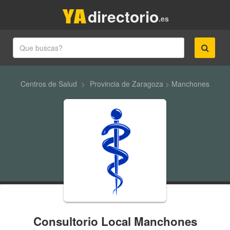
directorio
.es
Centros de Salud
>
Provincia de Zaragoza
>
Manchones
Consultorio Local Manchones