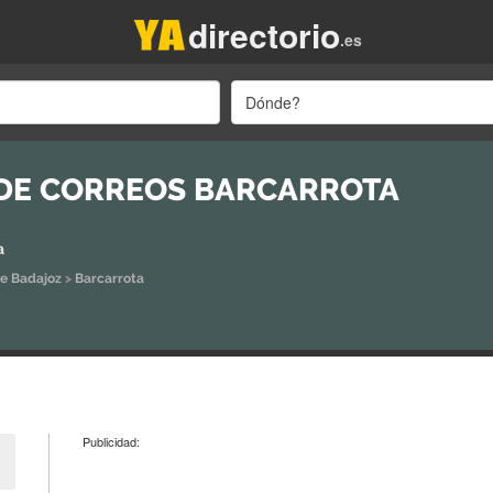
directorio
.es
Dónde?
 DE CORREOS BARCARROTA
a
de Badajoz
>
Barcarrota
Publicidad: