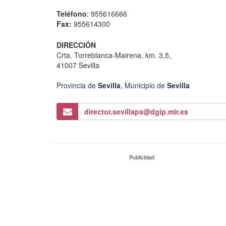
Teléfono
: 955616666
Fax:
955614300
DIRECCIÓN
Crta. Torreblanca-Mairena, km. 3,5,
41007 Sevilla
Provincia de
Sevilla
,
Municipio de
Sevilla
director.sevillaps@dgip.mir.es
Publicidad: