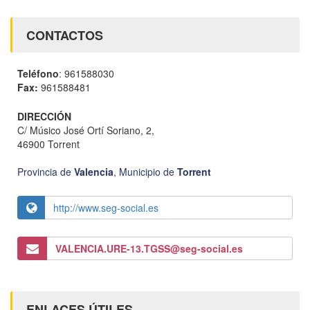
CONTACTOS
Teléfono
: 961588030
Fax:
961588481
DIRECCIÓN
C/ Músico José Ortí Soriano, 2,
46900 Torrent
Provincia de
Valencia
,
Municipio de
Torrent
http://www.seg-social.es
VALENCIA.URE-13.TGSS@seg-social.es
ENLACES ÚTILES