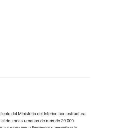
ente del Ministerio del Interior, con estructura
licial de zonas urbanas de más de 20 000
e los derechos y libertades y garantizar la