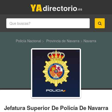
directorio
.es
Policía Nacional
>
Provincia de Navarra
>
Navarra
Jefatura Superior De Policía De Navarra