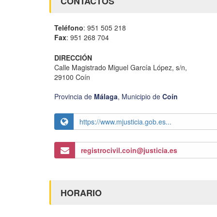
CONTACTOS
Teléfono
: 951 505 218
Fax
: 951 268 704
DIRECCIÓN
Calle Magistrado Miguel García López, s/n,
29100 Coín
Provincia de
Málaga
,
Municipio de
Coín
https://www.mjusticia.gob.es...
registrocivil.coin@justicia.es
HORARIO