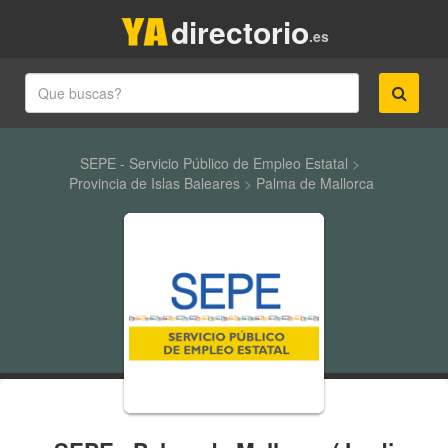
directorio
.es
SEPE - Servicio Público de Empleo Estatal
>
Provincia de Islas Baleares
>
Palma de Mallorca