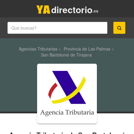
directorio
.es
Agencias Tributarias
>
Provincia de Las Palmas
>
San Bartolomé de Tirajana