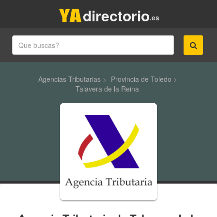
directorio
.es
Agencias Tributarias
>
Provincia de Toledo
>
Talavera de la Reina