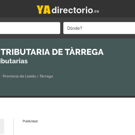
directorio
.es
Dónde?
 TRIBUTARIA DE TÀRREGA
ibutarias
>
Provincia de Lleida
>
Tàrrega
Publicidad: