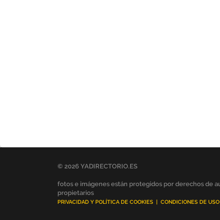
© 2026 YADIRECTORIO.ES
fotos e imágenes están protegidos por derechos de au
propietarios
PRIVACIDAD Y POLÍTICA DE COOKIES
|
CONDICIONES DE USO