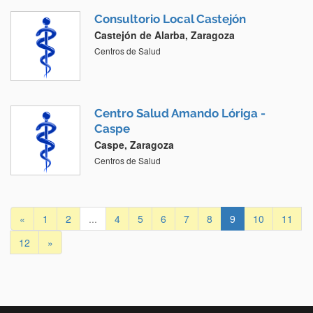
Consultorio Local Castejón
Castejón de Alarba, Zaragoza
Centros de Salud
Centro Salud Amando Lóriga -
Caspe
Caspe, Zaragoza
Centros de Salud
«
1
2
...
4
5
6
7
8
9
10
11
12
»