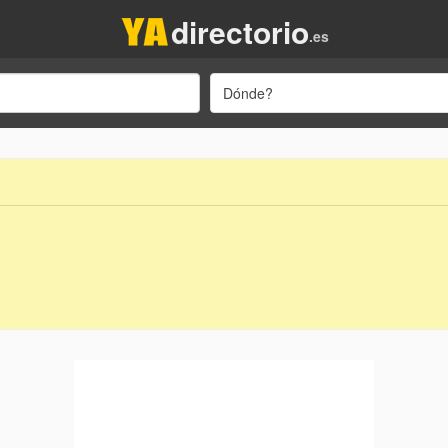
directorio
.es
Dónde?