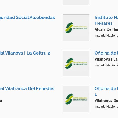
guridad Social Alcobendas
Instituto 
Henares
Alcala De He
Instituto Nacion
al Vilanova I La Geltru 2
Oficina de 
Vilanova I La
Instituto Nacion
ial Vilafranca Del Penedes
Oficina de
1
na
Vilafranca D
Instituto Nacion