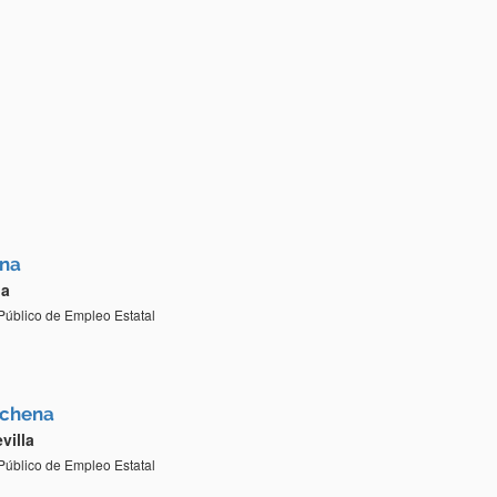
una
la
 Público de Empleo Estatal
rchena
villa
 Público de Empleo Estatal