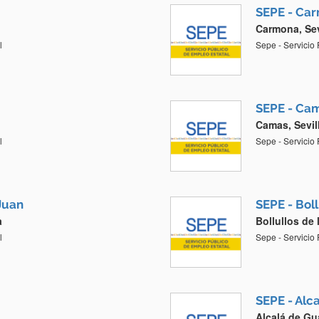
SEPE - Ca
Carmona, Sev
l
Sepe - Servicio
SEPE - Ca
Camas, Sevil
l
Sepe - Servicio
Juan
SEPE - Boll
a
Bollullos de 
l
Sepe - Servicio
SEPE - Alc
Alcalá de Gua