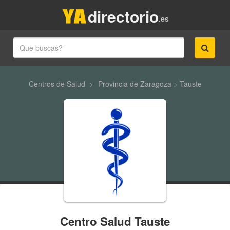
directorio
.es
Centros de Salud
>
Provincia de Zaragoza
>
Tauste
Centro Salud Tauste