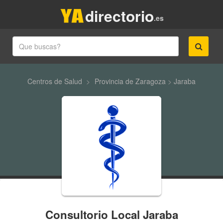
directorio
.es
Centros de Salud
>
Provincia de Zaragoza
>
Jaraba
Consultorio Local Jaraba