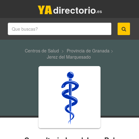
directorio
.es
Centros de Salud
>
Provincia de Granada
>
Jerez del Marquesado