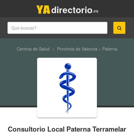
directorio
.es
Centros de Salud
>
Provincia de Valencia
>
Paterna
Consultorio Local Paterna Terramelar