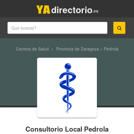
directorio
.es
Centros de Salud
>
Provincia de Zaragoza
>
Pedrola
Consultorio Local Pedrola