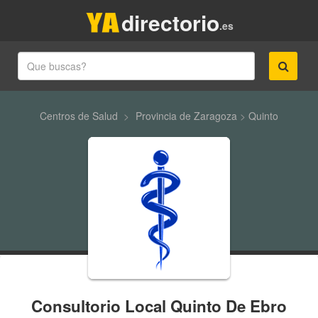
directorio
.es
Centros de Salud
>
Provincia de Zaragoza
>
Quinto
Consultorio Local Quinto De Ebro