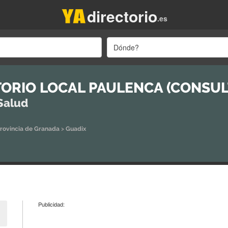
directorio
.es
Dónde?
ORIO LOCAL PAULENCA (CONSULT
Salud
rovincia de Granada
>
Guadix
Publicidad: