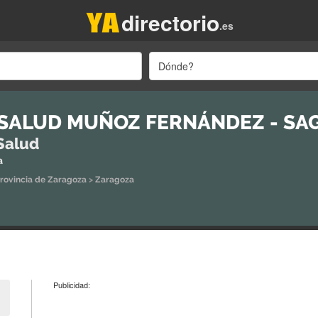
directorio
.es
Dónde?
SALUD MUÑOZ FERNÁNDEZ - SA
Salud
a
rovincia de Zaragoza
>
Zaragoza
Publicidad: