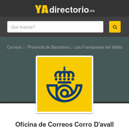
directorio
.es
Correos
>
Provincia de Barcelona
>
Les Franqueses del Vallès
Oficina de Correos Corro D'avall