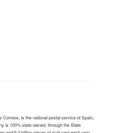
 Correos, is the national postal service of Spain,
ny is 100% state owned, through the State
 and 5.4 billion pieces of mail sent each year,