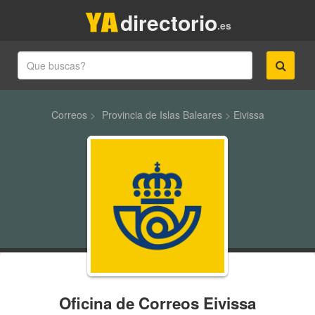
directorio
.es
Correos
>
Provincia de Islas Baleares
>
Eivissa
Oficina de Correos Eivissa