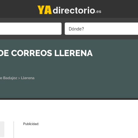
directorio
.es
Dónde?
 DE CORREOS LLERENA
de Badajoz
>
Llerena
Publicidad: