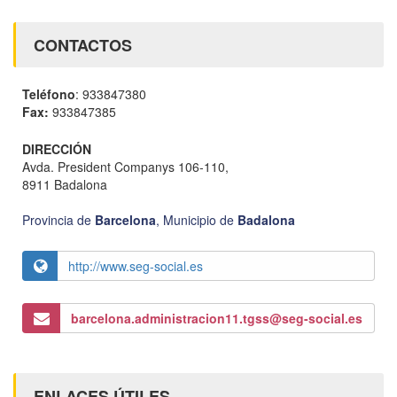
CONTACTOS
Teléfono
: 933847380
Fax:
933847385
DIRECCIÓN
Avda. President Companys 106-110,
8911 Badalona
Provincia de
Barcelona
,
Municipio de
Badalona
http://www.seg-social.es
barcelona.administracion11.tgss@seg-social.es
ENLACES ÚTILES