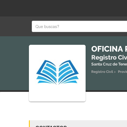
OFICINA
Registro Civ
Santa Cruz de Tene
Registro Civil
>
Provi