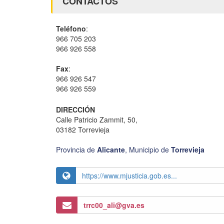
CONTACTOS
Teléfono
:
966 705 203
966 926 558
Fax
:
966 926 547
966 926 559
DIRECCIÓN
Calle Patricio Zammit, 50,
03182 Torrevieja
Provincia de
Alicante
,
Municipio de
Torrevieja
https://www.mjusticia.gob.es...
trrc00_ali@gva.es