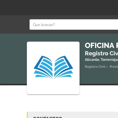
OFICINA 
Registro Civ
Alicante, Torrevieja
Registro Civil
>
Provi