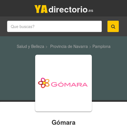
directorio
.es
Salud y Belleza
>
Provincia de Navarra
>
Pamplona
Gómara