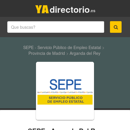
directorio
.es
SEPE - Servicio Público de Empleo Estatal
>
Provincia de Madrid
>
Arganda del Rey