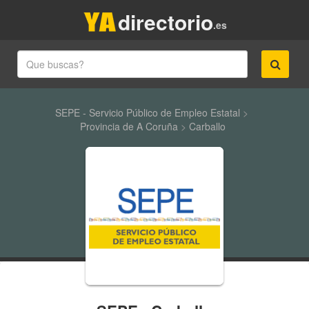
directorio
.es
SEPE - Servicio Público de Empleo Estatal
>
Provincia de A Coruña
>
Carballo