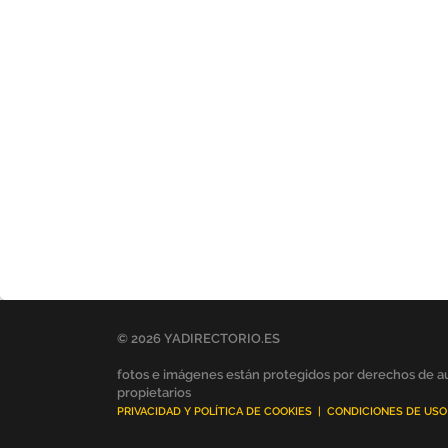
© 2026 YADIRECTORIO.ES
fotos e imágenes están protegidos por derechos de au
propietarios
PRIVACIDAD Y POLÍTICA DE COOKIES
|
CONDICIONES DE USO