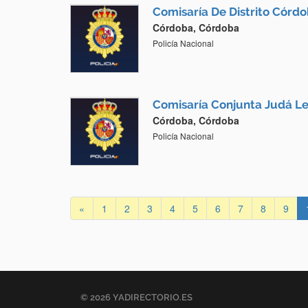
Comisaría De Distrito Córdo
Córdoba, Córdoba
Policía Nacional
Comisaría Conjunta Judá Le
Córdoba, Córdoba
Policía Nacional
«
1
2
3
4
5
6
7
8
9
© 2026 YADIRECTORIO.ES