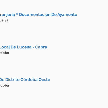
ranjería Y Documentación De Ayamonte
uelva
Local De Lucena - Cabra
rdoba
De Distrito Córdoba Oeste
rdoba