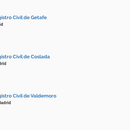
istro Civil de Getafe
id
istro Civil de Coslada
rid
istro Civil de Valdemoro
Madrid