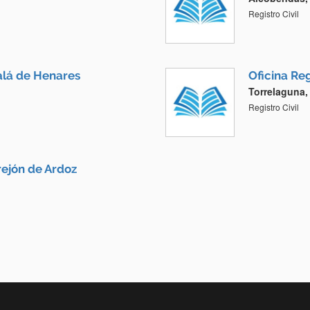
Registro Civil
calá de Henares
Oficina Reg
Torrelaguna,
Registro Civil
rrejón de Ardoz