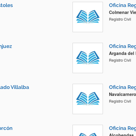
stoles
Oficina Reg
Colmenar Vie
Registro Civil
anjuez
Oficina Reg
Arganda del 
Registro Civil
lado Villalba
Oficina Reg
Navalcarnero
Registro Civil
corcón
Oficina Reg
Alcobendas,