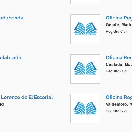
ajadahonda
Oficina Reg
Getafe, Madr
Registro Civil
uenlabrada
Oficina Reg
Coslada, Mad
Registro Civil
 Lorenzo de El Escorial
Oficina Reg
id
Valdemoro, 
Registro Civil