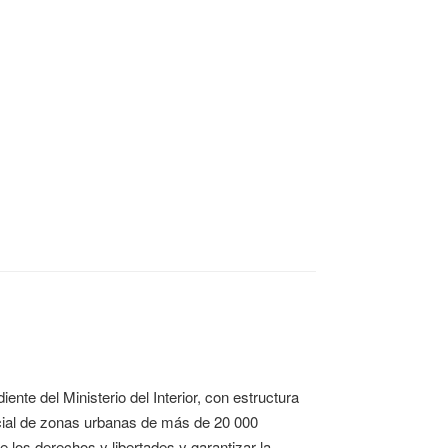
ente del Ministerio del Interior, con estructura
licial de zonas urbanas de más de 20 000
e los derechos y libertades y garantizar la