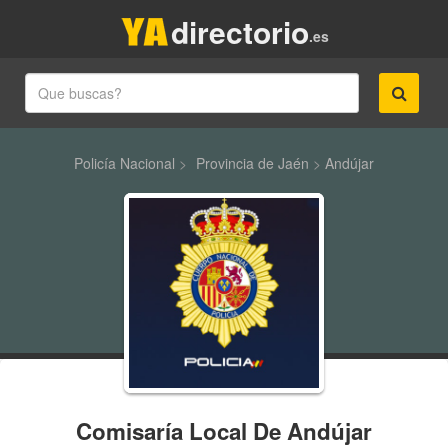
directorio
.es
Policía Nacional
>
Provincia de Jaén
>
Andújar
Comisaría Local De Andújar