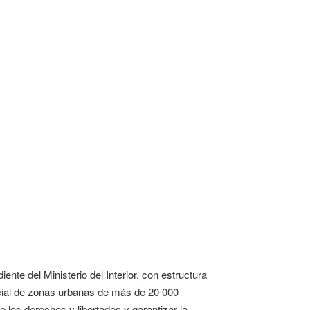
ente del Ministerio del Interior, con estructura
licial de zonas urbanas de más de 20 000
e los derechos y libertades y garantizar la