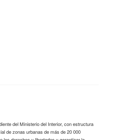
ente del Ministerio del Interior, con estructura
licial de zonas urbanas de más de 20 000
e los derechos y libertades y garantizar la