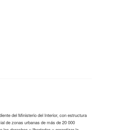
ente del Ministerio del Interior, con estructura
licial de zonas urbanas de más de 20 000
e los derechos y libertades y garantizar la